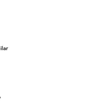
ilar
o