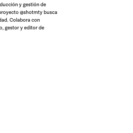
oducción y gestión de
u proyecto @shotmty busca
udad. Colabora con
, gestor y editor de