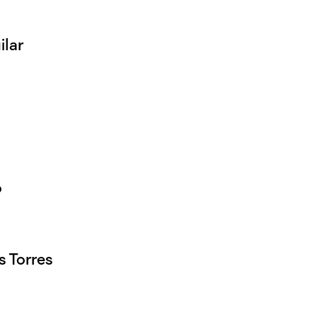
ilar
o
 Torres