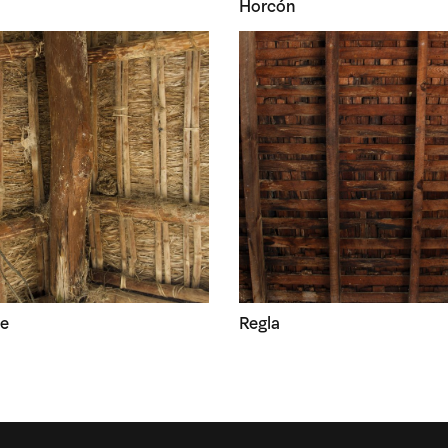
Horcón
te
Regla