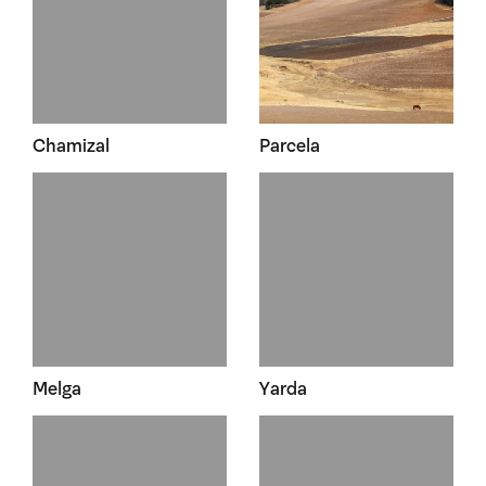
Chamizal
Parcela
Melga
Yarda