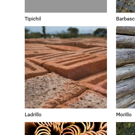
Tipichil
Barbasc
Ladrillo
Morillo