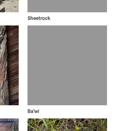
Sheetrock
Ba’wí