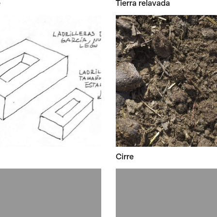
e
Tierra relavada
Cirre