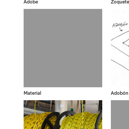
Adobe
Zoquet
Material
Adobón