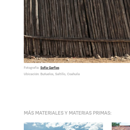
Fotografía:
Sofía Garfias
Ubicación: Buñuelos, Saltillo, Coahuila
MÁS
MATERIALES Y MATERIAS PRIMAS
: