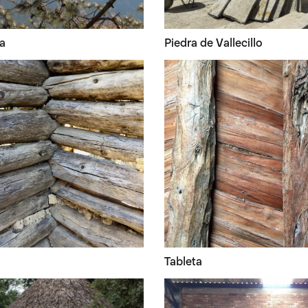
a
Piedra de Vallecillo
Tableta