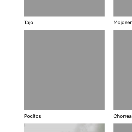
Tajo
Mojoner
Pocitos
Chorrea