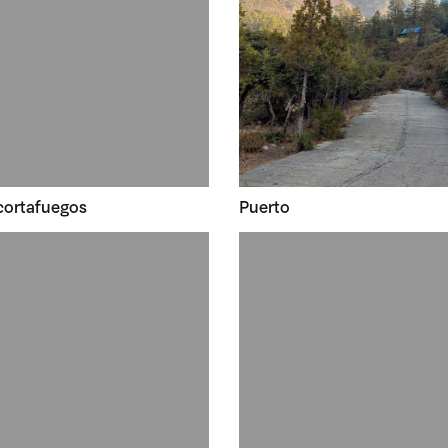
cortafuegos
Puerto