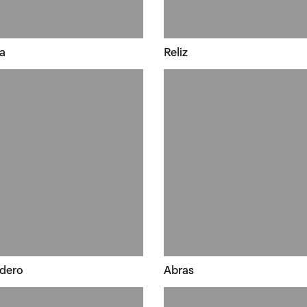
a
Reliz
dero
Abras