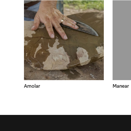
Amolar
Manear