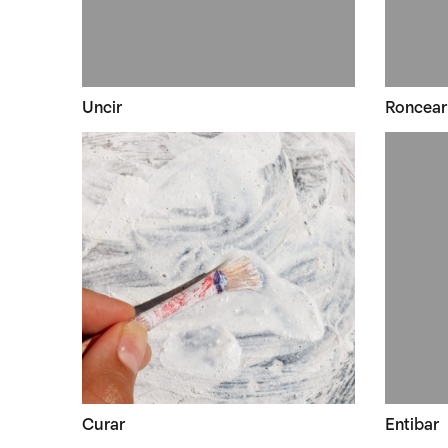
Uncir
Roncear
Curar
Entibar