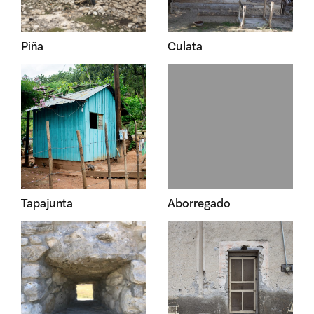
Piña
Culata
Tapajunta
Aborregado