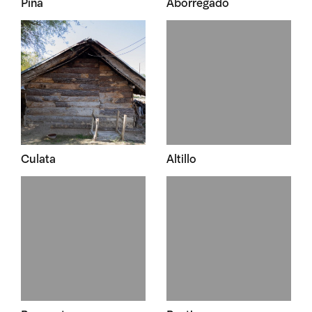
Piña
Aborregado
Culata
Altillo