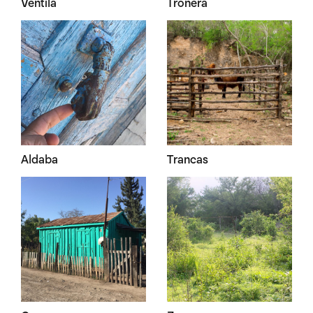
Ventila
Tronera
Aldaba
Trancas