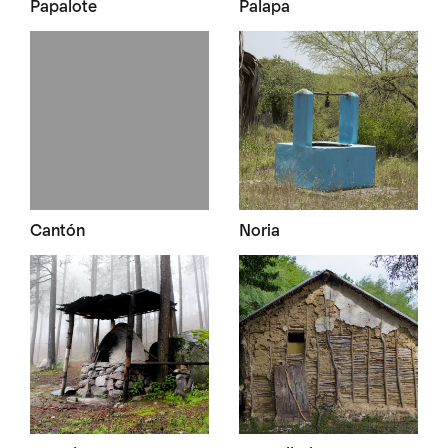
Papalote
Palapa
Cantón
Noria