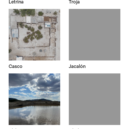
Letrina
Troja
Casco
Jacalón