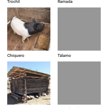
Trochil
Ramada
Chiquero
Tálamo