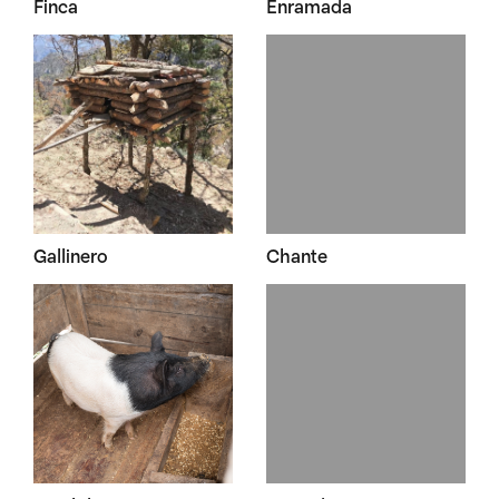
Finca
Enramada
Gallinero
Chante