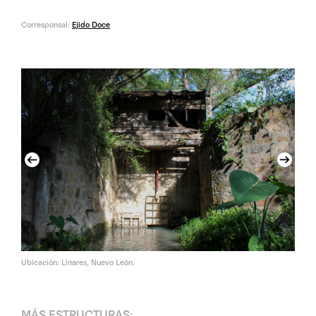
Corresponsal:
Ejido Doce
Previous
Next
Ubicación: Linares, Nuevo León.
MÁS
ESTRUCTURAS
: