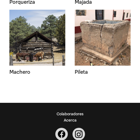
Porqueriza
Majada
Machero
Pileta
Colaboradores
Acerca