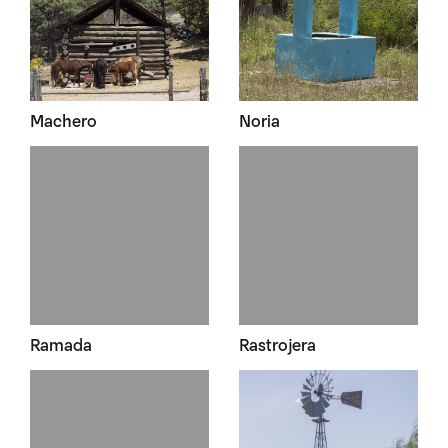
Machero
Noria
Ramada
Rastrojera