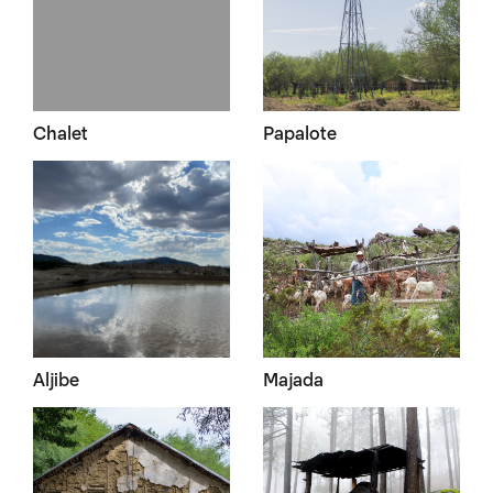
Chalet
Papalote
Aljibe
Majada