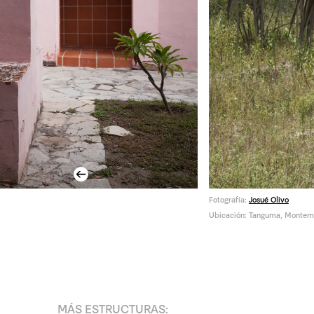
Previous
Fotografía:
Josué Olivo
Ubicación: Tanguma, Montemo
MÁS
ESTRUCTURAS
: