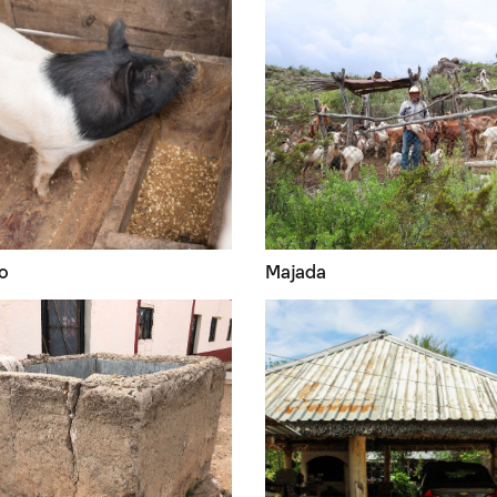
o
Majada