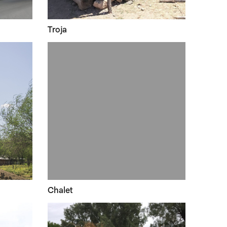
Troja
Chalet