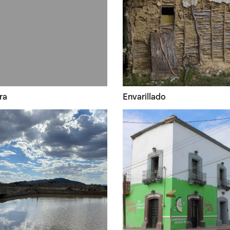
ra
Envarillado