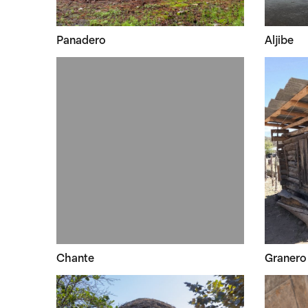
Panadero
Aljibe
Chante
Granero