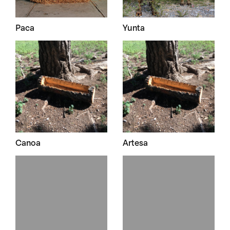
Paca
Yunta
Canoa
Artesa