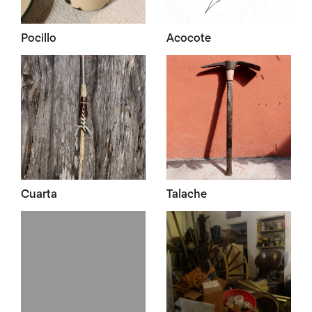
Pocillo
Acocote
Cuarta
Talache