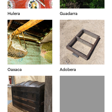
Hulera
Guadarra
Oaxaca
Adobera