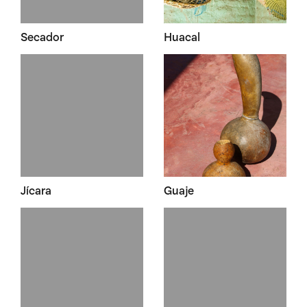
Secador
Huacal
Jícara
Guaje