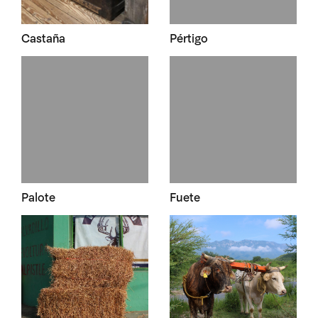
Castaña
Pértigo
Palote
Fuete