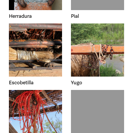
Herradura
Pial
Escobetilla
Yugo