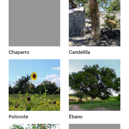
Chaparro
Candelilla
Polocote
Ébano