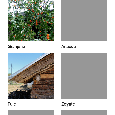
Granjeno
Anacua
Tule
Zoyate