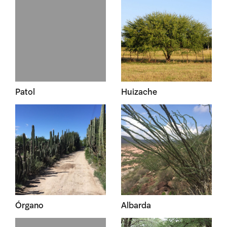
Patol
Huizache
Órgano
Albarda