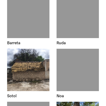
Barreta
Ruda
Sotol
Noa