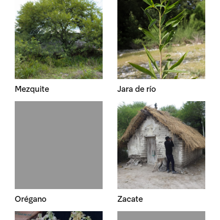
Mezquite
Jara de río
Orégano
Zacate