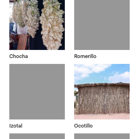
Chocha
Romerillo
Izotal
Ocotillo