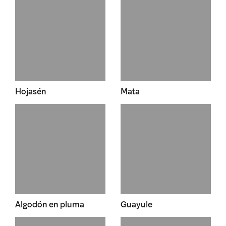
Hojasén
Mata
Algodón en pluma
Guayule