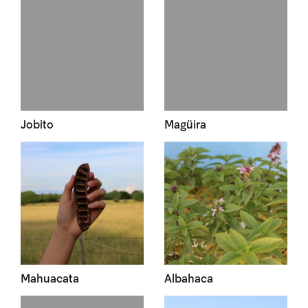
Jobito
Magüira
Mahuacata
Albahaca