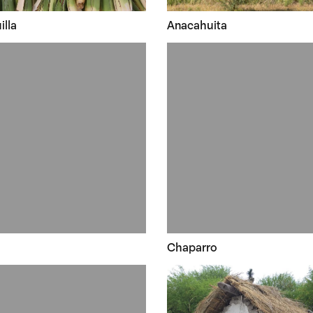
lla
Anacahuita
Chaparro