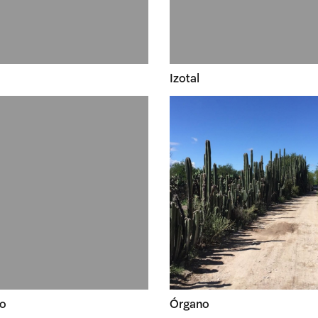
Izotal
lo
Órgano