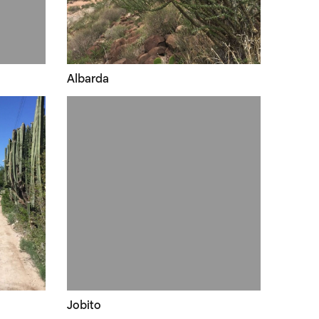
Albarda
Jobito