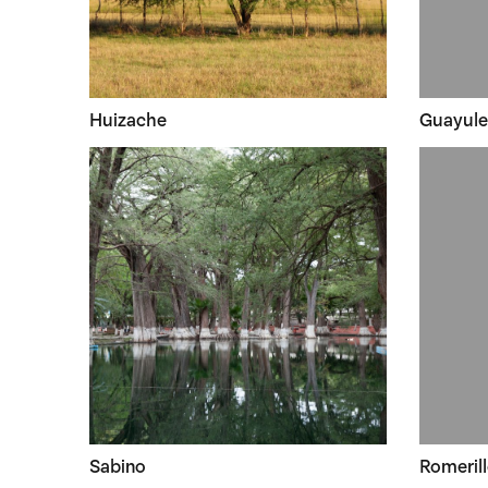
Huizache
Guayule
Sabino
Romeril