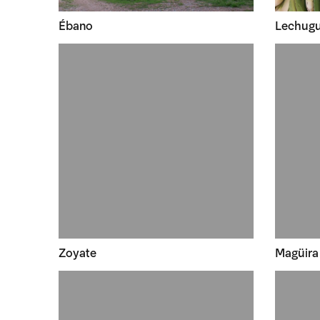
Ébano
Lechugui
Zoyate
Magüira