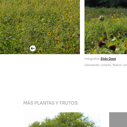
Previous
Fotografía:
Ejido Doce
Ubicación: Linares, Nuevo Le
MÁS
PLANTAS Y FRUTOS
: