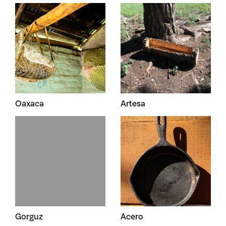
Oaxaca
Artesa
Gorguz
Acero