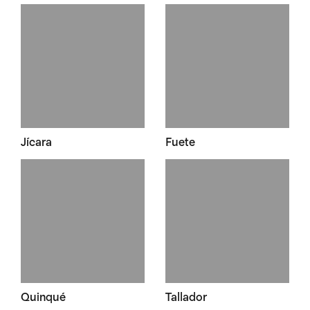
Jícara
Fuete
Quinqué
Tallador