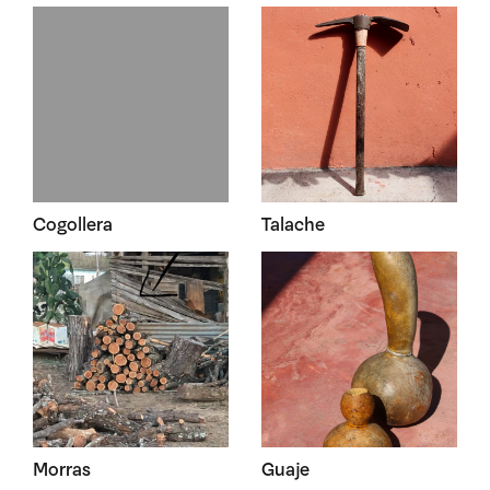
Cogollera
Talache
Morras
Guaje