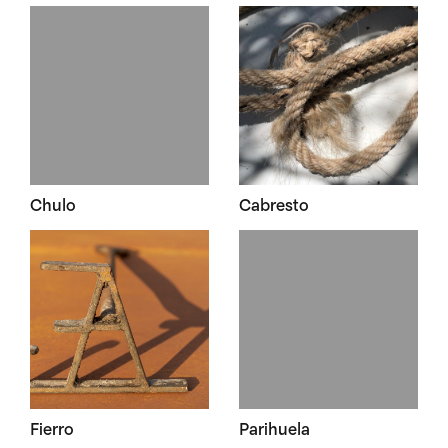
Chulo
Cabresto
Fierro
Parihuela