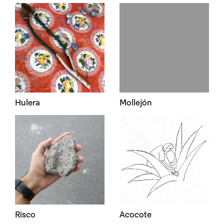
Hulera
Mollejón
Risco
Acocote