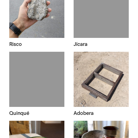
Risco
Jícara
Quinqué
Adobera