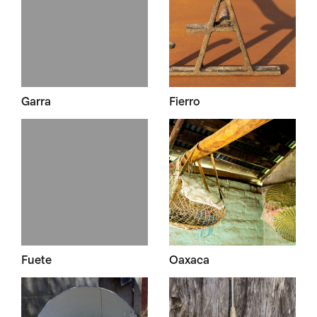
Garra
Fierro
Fuete
Oaxaca