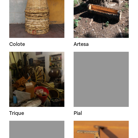
Colote
Artesa
Trique
Pial