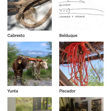
Cabresto
Belduque
Yunta
Piscador