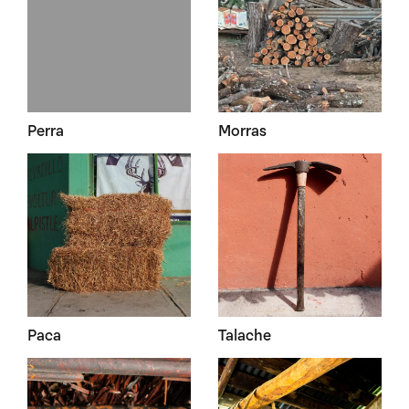
Perra
Morras
Paca
Talache