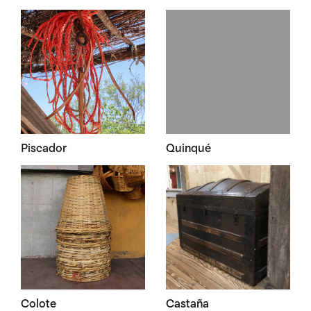
Piscador
Quinqué
Colote
Castaña