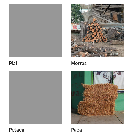
Pial
Morras
Petaca
Paca