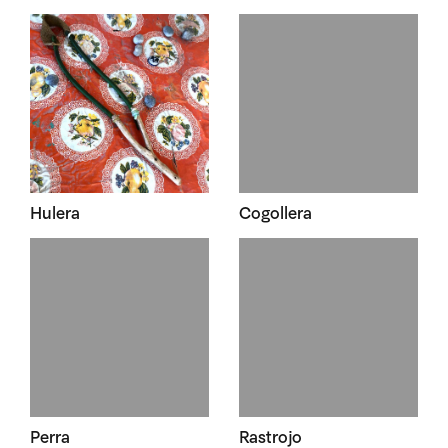
Hulera
Cogollera
Perra
Rastrojo