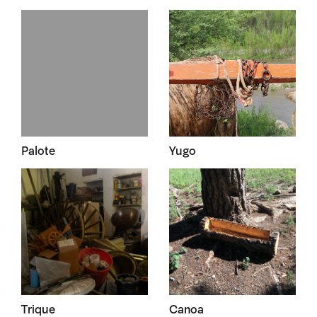
Palote
Yugo
Trique
Canoa