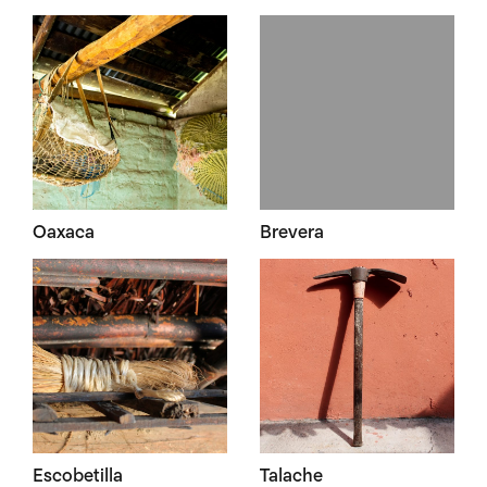
Oaxaca
Brevera
Escobetilla
Talache