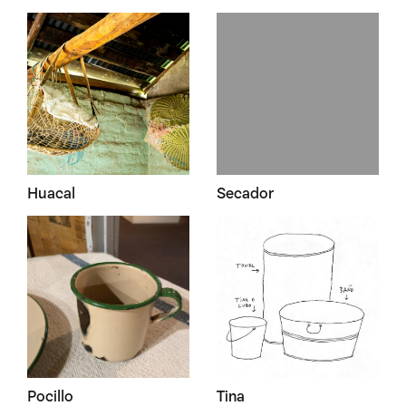
Huacal
Secador
Pocillo
Tina