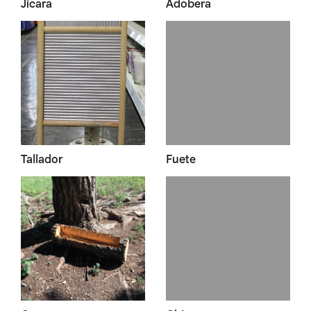
Jícara
Adobera
Tallador
Fuete