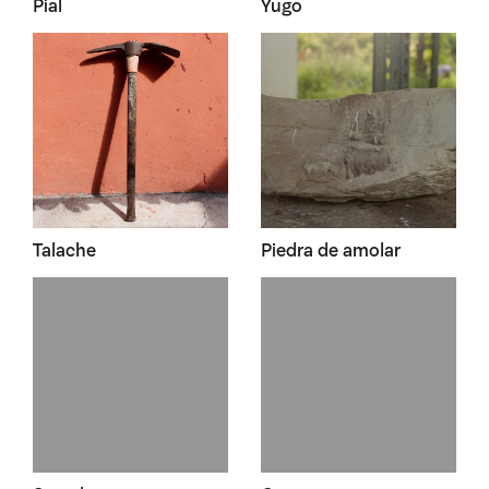
Pial
Yugo
Talache
Piedra de amolar