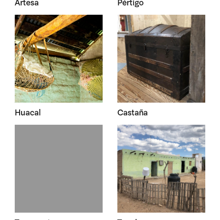
Artesa
Pértigo
Huacal
Castaña