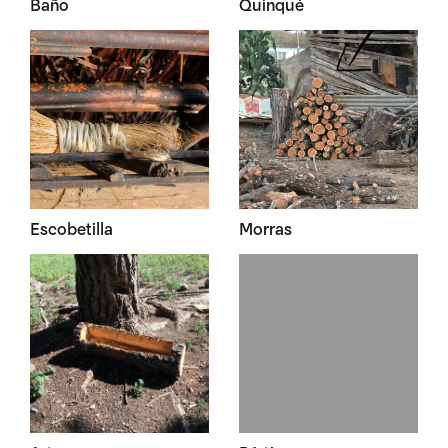
Baño
Quinqué
Escobetilla
Morras