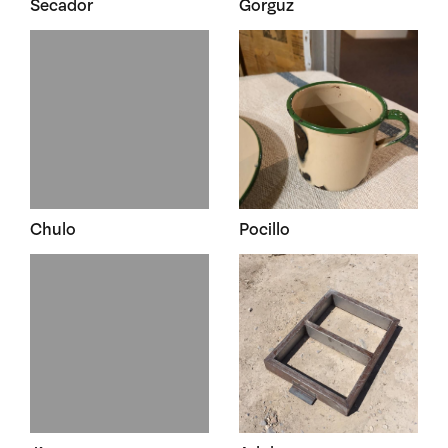
Secador
Gorguz
Chulo
Pocillo