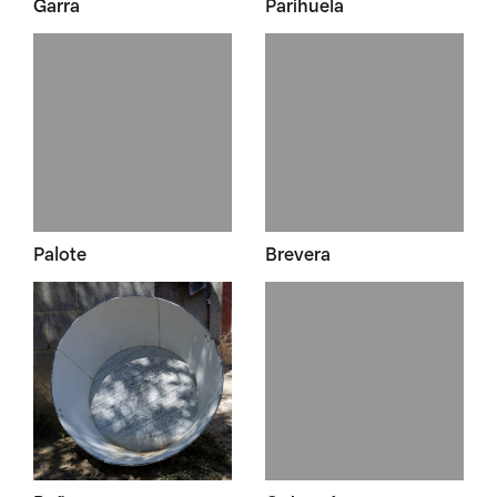
Garra
Parihuela
Palote
Brevera