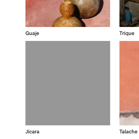
Guaje
Trique
Jícara
Talache