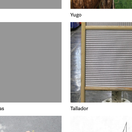
Yugo
as
Tallador