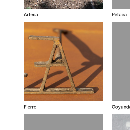
Artesa
Petaca
Fierro
Coyund