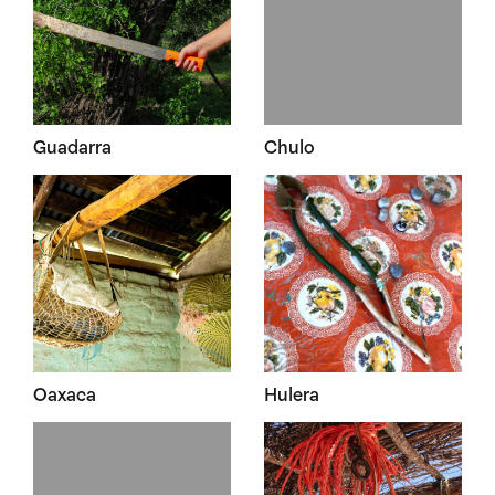
Guadarra
Chulo
Oaxaca
Hulera