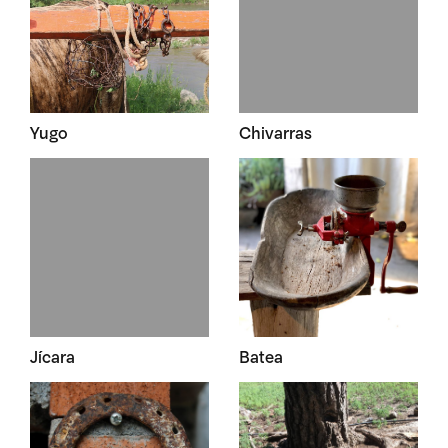
Yugo
Chivarras
Jícara
Batea