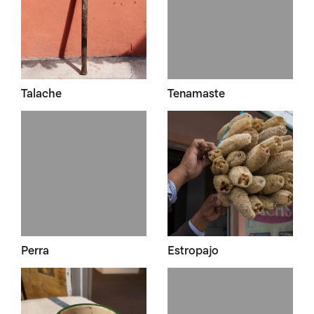
Talache
Tenamaste
Perra
Estropajo