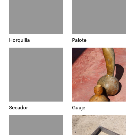
Horquilla
Palote
Secador
Guaje