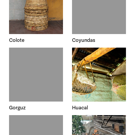
Colote
Coyundas
Gorguz
Huacal