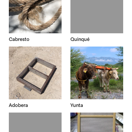
Cabresto
Quinqué
Adobera
Yunta