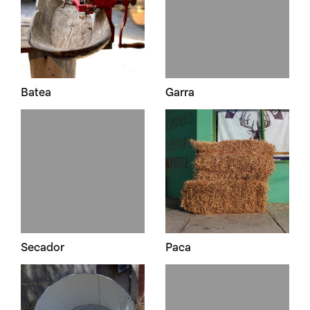
Batea
Garra
Secador
Paca