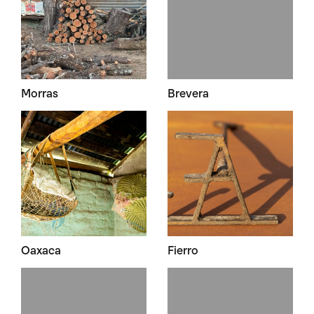
Morras
Brevera
Oaxaca
Fierro