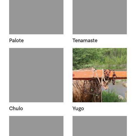
Palote
Tenamaste
Chulo
Yugo