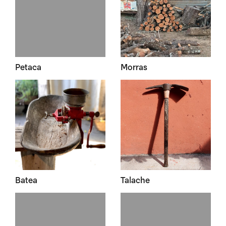
Petaca
Morras
Batea
Talache