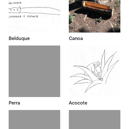
Belduque
Canoa
Perra
Acocote