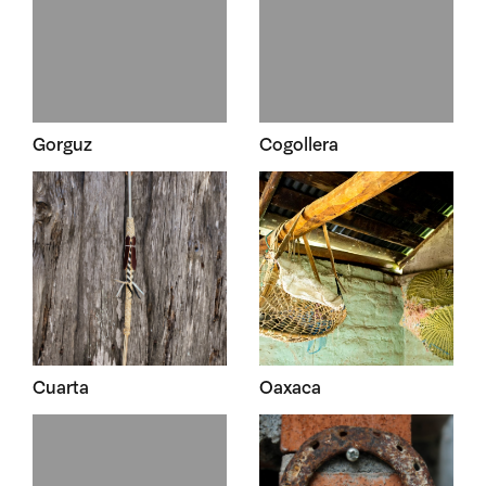
Gorguz
Cogollera
Cuarta
Oaxaca