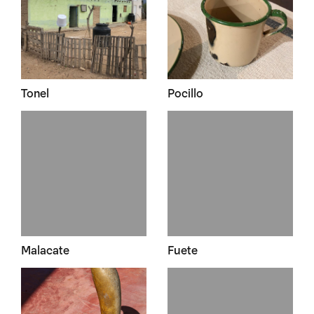
Tonel
Pocillo
Malacate
Fuete