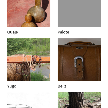
Guaje
Palote
Yugo
Beliz