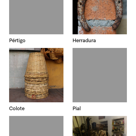
Pértigo
Herradura
Colote
Pial