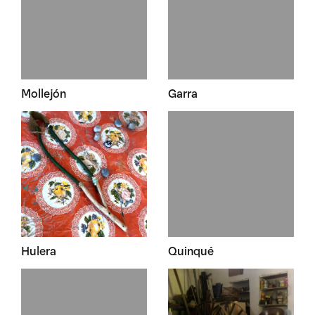
Mollejón
Garra
Hulera
Quinqué