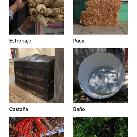
Estropajo
Paca
Castaña
Baño