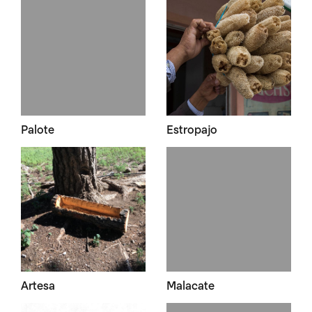
Palote
Estropajo
Artesa
Malacate