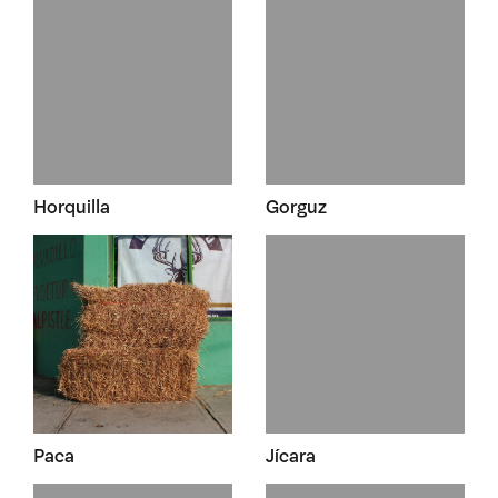
Horquilla
Gorguz
Paca
Jícara