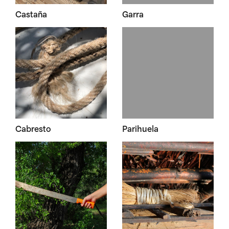
Castaña
Garra
Cabresto
Parihuela