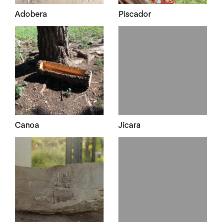
Adobera
Piscador
Canoa
Jícara