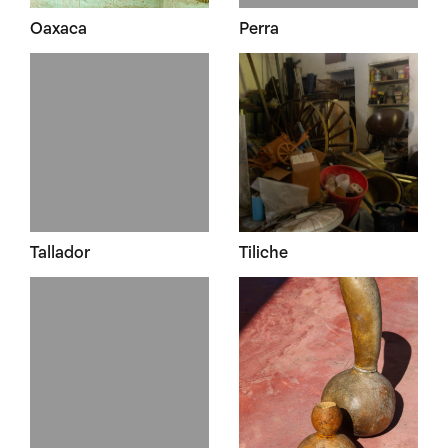
Oaxaca
Perra
Tallador
Tiliche