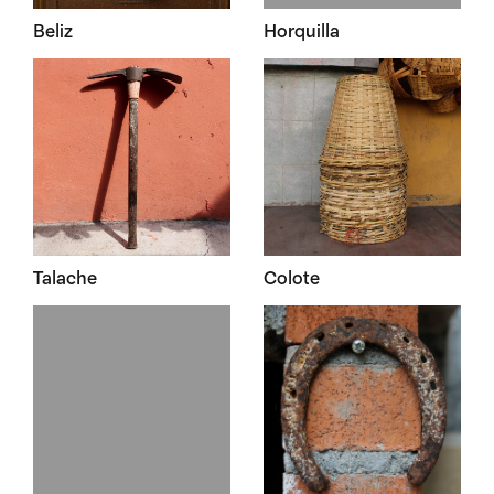
Beliz
Horquilla
Talache
Colote