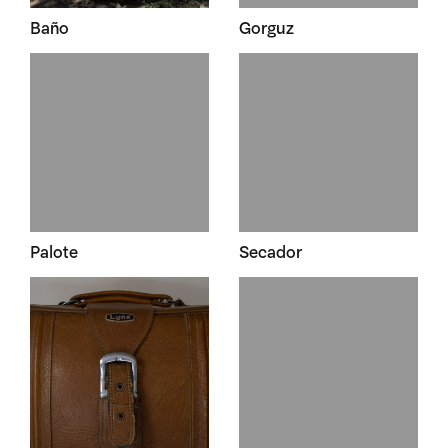
Baño
Gorguz
Palote
Secador